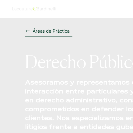
Lacouture
Bardinelli
&
Áreas de Práctica
Derecho Públi
Asesoramos y representamos e
interacción entre particulares
en derecho administrativo, cons
comprometidos en defender lo
clientes. Nos especializamos en
litigios frente a entidades gu