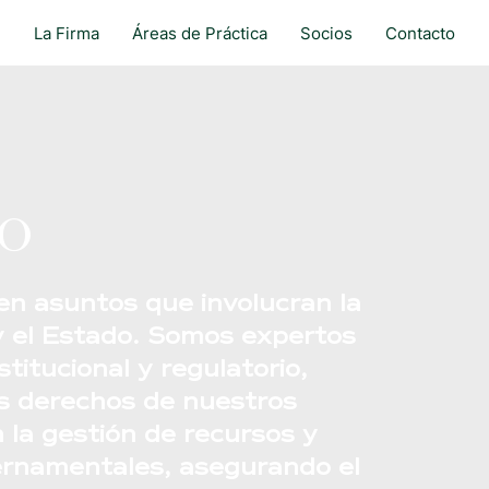
La Firma
Áreas de Práctica
Socios
Contacto
co
n asuntos que involucran la
 y el Estado. Somos expertos
titucional y regulatorio,
s derechos de nuestros
 la gestión de recursos y
bernamentales, asegurando el