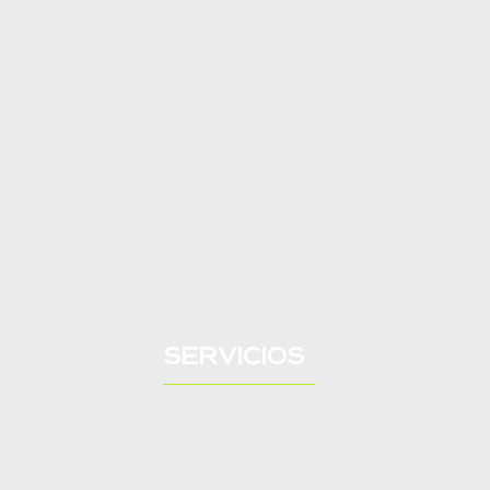
SERVICIOS
Asesoría jurídica y representación en ind
sancionatorios administrativos.
Asesoría jurídica y representación en con